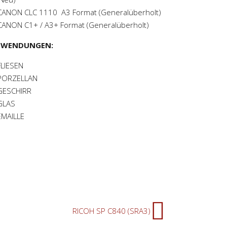
CANON CLC 1110 A3 Format (Generalüberholt)
CANON C1+ / A3+ Format (Generalüberholt)
NWENDUNGEN:
FLIESEN
PORZELLAN
GESCHIRR
GLAS
EMAILLE
RICOH SP C840 (SRA3)