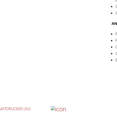
A
MATDRUCKER (A0)