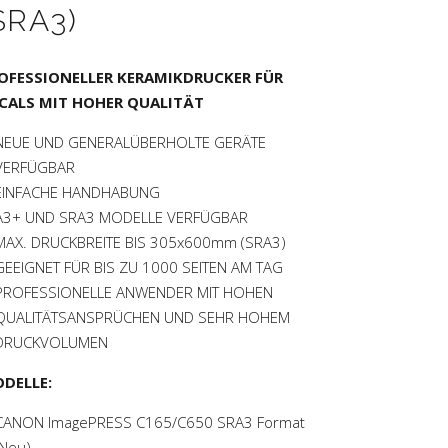
SRA3)
OFESSIONELLER KERAMIKDRUCKER FÜR
CALS MIT HOHER QUALITÄT
NEUE UND GENERALÜBERHOLTE GERÄTE
VERFÜGBAR
EINFACHE HANDHABUNG
A3+ UND SRA3 MODELLE VERFÜGBAR
MAX. DRUCKBREITE BIS 305x600mm (SRA3)
GEEIGNET FÜR BIS ZU 1000 SEITEN AM TAG
PROFESSIONELLE ANWENDER MIT HOHEN
QUALITÄTSANSPRÜCHEN UND SEHR HOHEM
DRUCKVOLUMEN
DELLE:
CANON ImagePRESS C165/C650 SRA3 Format
(Neu)