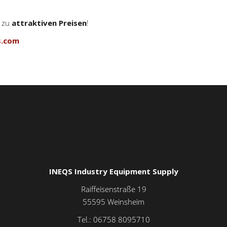
e zu
attraktiven Preisen
!
s.com
INEQS Industry Equipment Supply
Raiffeisenstraße 19
55595
Weinsheim
Tel.:
06758 8095710