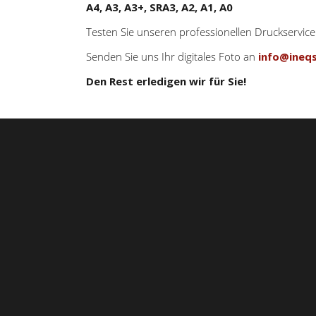
A4, A3, A3+, SRA3, A2, A1, A0
Testen Sie unseren professionellen Druckservic
Senden Sie uns Ihr digitales Foto an
info@ineq
Den Rest erledigen wir für Sie!