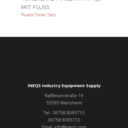
MIT FLUSS
Fluxed Toner Sets
INEQS Industry Equipment Supply
Raiffeisenstraße 19
55595
Weinsheim
Tel.:
06758 8095710
06758 8095713
Email:
info@ineqs.com